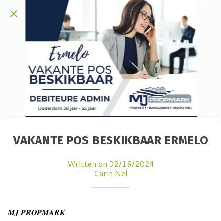
VAKANTE POS BESKIKBAAR ERMELO
Written on 02/19/2024
Carin Nel
𝑴𝑱 𝑷𝑹𝑶𝑷𝑴𝑨𝑹𝑲