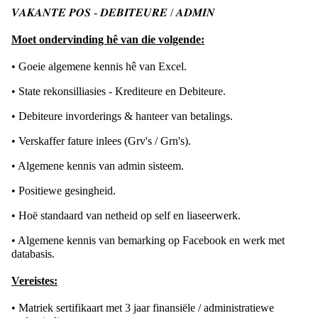
𝑽𝑨𝑲𝑨𝑵𝑻𝑬 𝑷𝑶𝑺 - 𝑫𝑬𝑩𝑰𝑻𝑬𝑼𝑹𝑬 / 𝑨𝑫𝑴𝑰𝑵
Moet ondervinding hê van die volgende:
• Goeie algemene kennis hê van Excel.
• State rekonsilliasies - Krediteure en Debiteure.
• Debiteure invorderings & hanteer van betalings.
• Verskaffer fature inlees (Grv's / Grn's).
• Algemene kennis van admin sisteem.
• Positiewe gesingheid.
• Hoë standaard van netheid op self en liaseerwerk.
• Algemene kennis van bemarking op Facebook en werk met
databasis.
Vereistes:
• Matriek sertifikaart met 3 jaar finansiële / administratiewe